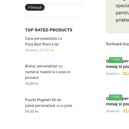
maxim
specia
Filtrează
pentru
priete
TOP RATED PRODUCTS
Cana personalizata cu
Poza Best Mom Ever
Prețul
Prețul
30,00
lei
27,00
lei
inițial
curent
-12%
Globuri per
a
este:
mesaj si po
Breloc personalizat cu
fost:
27,00 lei.
numarul masinii si o poza in
30,00 lei.
Pre
22
25,00
lei
picioare
iniț
35,00
lei
a
fos
-12%
Globuri per
25,
Puzzle Magneti 48 de
mesaj si po
piese personalizat cu o poza
Pre
22
25,00
lei
59,00
lei
iniț
a