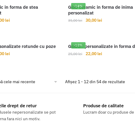
t:
22,00 lei.
fost:
22,00 lei.
-14%
c in forma de stea
Glob ceramic in forma de inima
00 lei.
25,00 lei.
t
personalizat
țul
Prețul
Prețul
Prețul
,00
lei
30,00
lei
35,00
lei
ial
curent
inițial
curent
este:
a
este:
t:
30,00 lei.
fost:
30,00 lei.
-12%
sonalizate rotunde cu poze
Globuri personalizate in forma 
00 lei.
35,00 lei.
țul
Prețul
Prețul
Prețul
,00
lei
22,00
lei
25,00
lei
ial
curent
inițial
curent
este:
a
este:
t:
22,00 lei.
fost:
22,00 lei.
00 lei.
25,00 lei.
Afișez 1 - 12 din 54 de rezultate
zile drept de retur
Produse de calitate
usele nepersonalizate se pot
Lucram doar cu produse de 
rna fara nici un motiv.