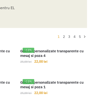
1
2
3
4
5
-12%
nte cu
Globuri personalizate transparente cu
mesaj si poza 4
Prețul
Prețul
22,00
lei
25,00
lei
inițial
curent
a
este:
fost:
22,00 lei.
-12%
nte cu
Globuri personalizate transparente cu
25,00 lei.
mesaj si poza 1
Prețul
Prețul
22,00
lei
25,00
lei
inițial
curent
a
este: