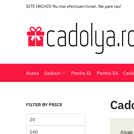
Skip
Skip
SITE INCHIS! Nu mai efectuam livrari. Ne pare rau!
to
to
navigation
content
Acasa
Cadouri
Pentru EL
Pentru EA
Cado
Cado
FILTER BY PRICE
Preț
minim
Preț
Alege 