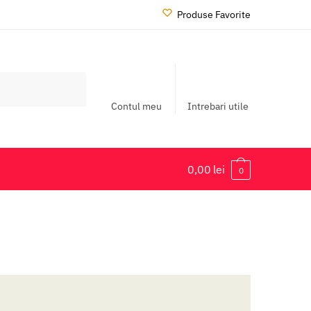
Produse Favorite
Contul meu
Intrebari utile
0,00
lei
0