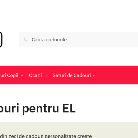
Caută
Caută
după:
uri Copii
Ocazii
Seturi de Cadouri
uri pentru EL
din zeci de cadouri personalizate create