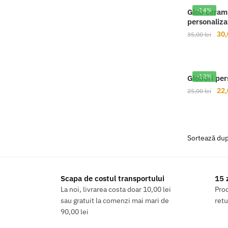
fos
-14%
Glob cerami
25,
personaliza
Pre
30
35,00
lei
iniț
a
fos
-12%
Globuri per
35,
Pre
22
25,00
lei
iniț
a
fos
25,
Scapa de costul transportului
15 
La noi, livrarea costa doar 10,00 lei
Prod
sau gratuit la comenzi mai mari de
retu
90,00 lei