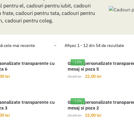
l pentru el, cadouri pentru iubit, cadouri
 frate, cadouri pentru tata, cadouri pentru
n, cadouri pentru coleg.
Afișez 1 - 12 din 54 de rezultate
-12%
sonalizate transparente cu
Globuri personalizate transpare
za 6
mesaj si poza 5
țul
Prețul
Prețul
Prețul
,00
lei
22,00
lei
25,00
lei
ial
curent
inițial
curent
este:
a
este:
t:
22,00 lei.
fost:
22,00 lei.
-12%
sonalizate transparente cu
Globuri personalizate transpare
00 lei.
25,00 lei.
za 3
mesaj si poza 2
țul
Prețul
Prețul
Prețul
,00
lei
22,00
lei
25,00
lei
ial
curent
inițial
curent
este:
a
este: