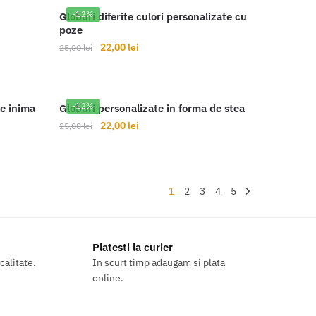
fost:
22,00 lei.
-12%
Globuri diferite culori personalizate cu
25,00 lei.
poze
22,00
lei
25,00
lei
Acest
produs
are
-12%
de inima
Globuri personalizate in forma de stea
mai
Prețul
Prețul
22,00
lei
25,00
lei
inițial
curent
multe
a
este:
variații.
fost:
22,00 lei.
Opțiunile
25,00 lei.
1
2
3
4
5
pot
fi
alese
în
Platesti la curier
calitate.
In scurt timp adaugam si plata
pagina
online.
produsului.