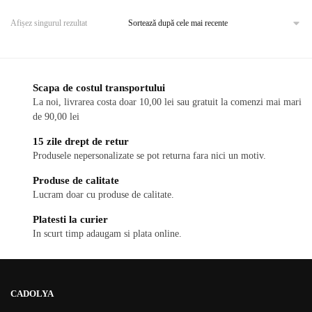
are
mai
Afișez singurul rezultat
multe
variații.
Opțiunile
pot
Scapa de costul transportului
fi
La noi, livrarea costa doar 10,00 lei sau gratuit la comenzi mai mari
de 90,00 lei
alese
în
15 zile drept de retur
pagina
Produsele nepersonalizate se pot returna fara nici un motiv.
produsului.
Produse de calitate
Lucram doar cu produse de calitate.
Platesti la curier
In scurt timp adaugam si plata online.
CADOLYA