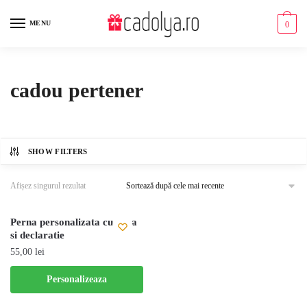
Skip
Skip
to
to
MENU
0
navigation
content
cadou pertener
SHOW FILTERS
Afișez singurul rezultat
Perna personalizata cu poza
si declaratie
55,00
lei
Acest
Personalizeaza
produs