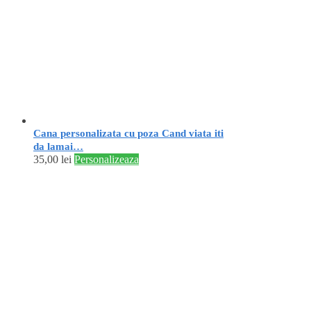
Cana personalizata cu poza Cand viata iti
da lamai…
35,00
lei
Personalizeaza