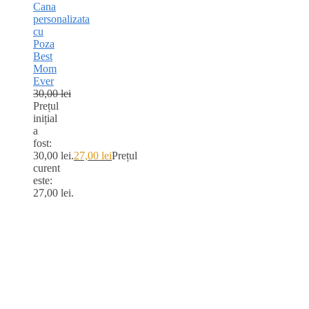
Cana
personalizata
cu
Poza
Best
Mom
Ever
30,00
lei
Prețul
inițial
a
fost:
30,00 lei.
27,00
lei
Prețul
curent
este:
27,00 lei.