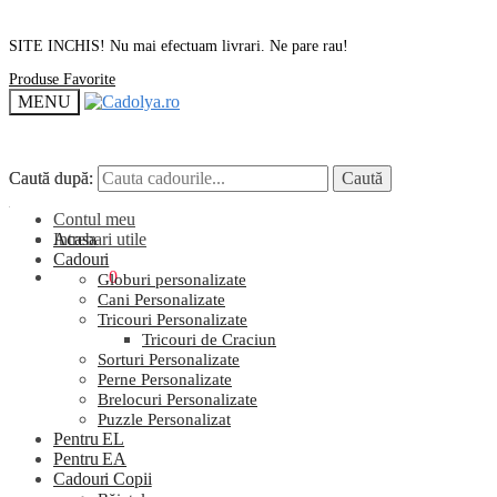
SITE INCHIS! Nu mai efectuam livrari. Ne pare rau!
Produse Favorite
MENU
Caută după:
Caută după:
Caută
Caută
Contul meu
Intrebari utile
Acasa
Cadouri
0,00
lei
0
Globuri personalizate
Cani Personalizate
Tricouri Personalizate
Tricouri de Craciun
Sorturi Personalizate
Perne Personalizate
Brelocuri Personalizate
Puzzle Personalizat
Pentru EL
Pentru EA
Cadouri Copii