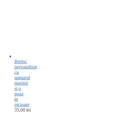
Breloc
personalizat
cu
numarul
masinii
si o
poza
in
picioare
35,00
lei