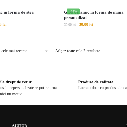
-14%
c in forma de stea
Glob ceramic in forma de inima
personalizat
ul
Prețul
Prețul
Prețul
00
lei
30,00
lei
35,00
lei
al
curent
inițial
curent
este:
a
este:
30,00 lei.
fost:
30,00 lei.
 lei.
35,00 lei.
Afișez toate cele 2 rezultate
ile drept de retur
Produse de calitate
usele nepersonalizate se pot returna
Lucram doar cu produse de cal
 nici un motiv.
AJUTOR