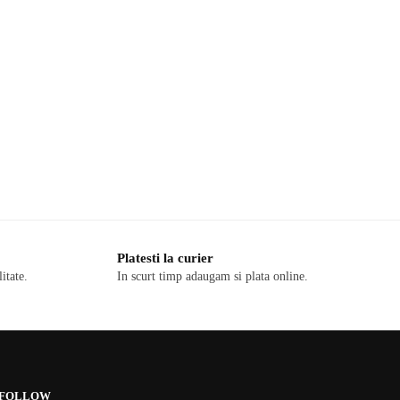
Platesti la curier
itate.
In scurt timp adaugam si plata online.
FOLLOW