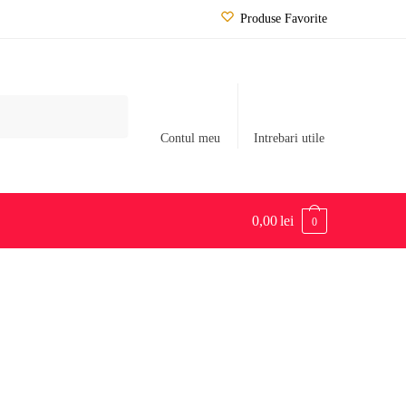
Produse Favorite
Contul meu
Intrebari utile
0,00
lei
0