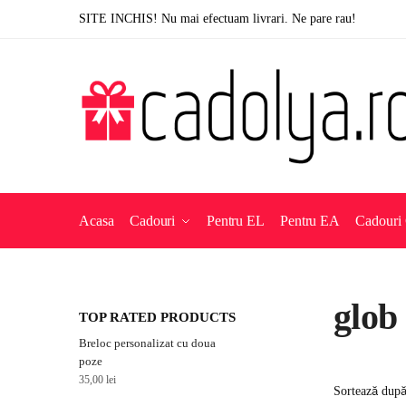
Skip
Skip
SITE INCHIS! Nu mai efectuam livrari. Ne pare rau!
to
to
navigation
content
Acasa
Cadouri
Pentru EL
Pentru EA
Cadouri 
glob
TOP RATED PRODUCTS
Breloc personalizat cu doua
poze
35,00
lei