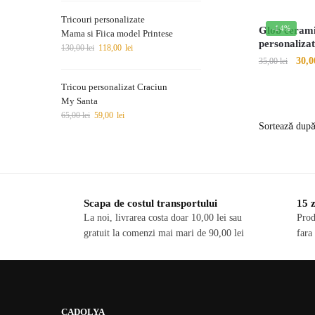
Tricouri personalizate
-14%
Glob cerami
Mama si Fiica model Printese
personalizat
130,00
lei
118,00
lei
Preț
30,
35,00
lei
iniți
Tricou personalizat Craciun
a
My Santa
fost:
65,00
lei
59,00
lei
35,00
Scapa de costul transportului
15 z
La noi, livrarea costa doar 10,00 lei sau
Prod
gratuit la comenzi mai mari de 90,00 lei
fara
CADOLYA