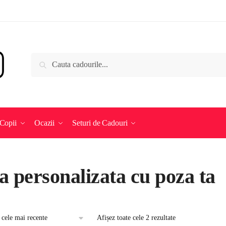
Caută
Caută
după:
Copii
Ocazii
Seturi de Cadouri
a personalizata cu poza ta
Afișez toate cele 2 rezultate