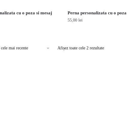
nalizata cu o poza si mesaj
Perna personalizata cu o poza
55,00
lei
Acest
produs
are
Afișez toate cele 2 rezultate
mai
multe
variații.
Opțiunile
pot
fi
alese
în
pagina
produsului.