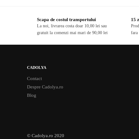
Scapa de costul transportului
15 z
La noi, livrarea costa doar 10,00 lei sau
Prod
gratuit la comenzi mai mari de 90,00 lei
fara
CADOLYA
Contact
Despre Cadolya.ro
Blog
© Cadolya.ro 2020