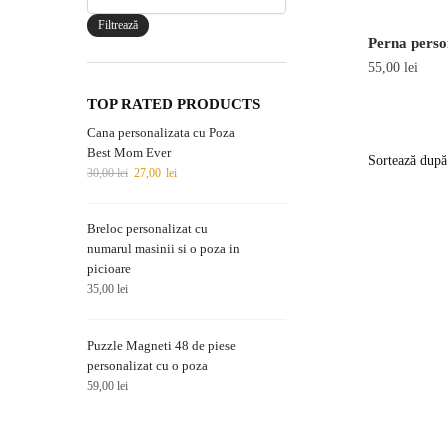
maxim
Filtrează
Perna perso
55,00
lei
Acest
TOP RATED PRODUCTS
produs
Cana personalizata cu Poza
are
Best Mom Ever
Prețul
Prețul
30,00
lei
27,00
lei
mai
inițial
curent
multe
a
este:
variații.
Breloc personalizat cu
fost:
27,00 lei.
numarul masinii si o poza in
30,00 lei.
Opțiunile
picioare
pot
35,00
lei
fi
alese
Puzzle Magneti 48 de piese
în
personalizat cu o poza
pagina
59,00
lei
produsului.