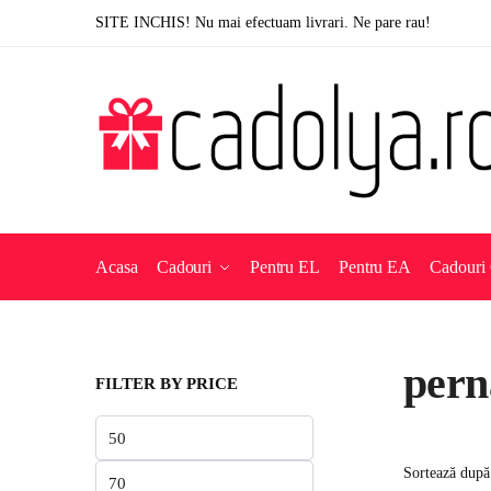
Skip
Skip
SITE INCHIS! Nu mai efectuam livrari. Ne pare rau!
to
to
navigation
content
Acasa
Cadouri
Pentru EL
Pentru EA
Cadouri 
pern
FILTER BY PRICE
Preț
minim
Preț