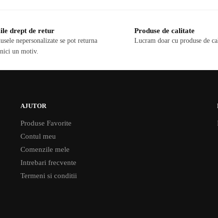
ile drept de retur
Produse de calitate
usele nepersonalizate se pot returna
Lucram doar cu produse de cal
 nici un motiv.
AJUTOR
Produse Favorite
Contul meu
Comenzile mele
Intrebari frecvente
Termeni si conditii