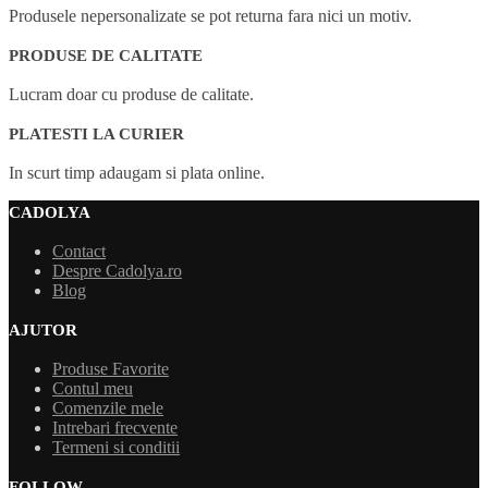
Produsele nepersonalizate se pot returna fara nici un motiv.
PRODUSE DE CALITATE
Lucram doar cu produse de calitate.
PLATESTI LA CURIER
In scurt timp adaugam si plata online.
CADOLYA
Contact
Despre Cadolya.ro
Blog
AJUTOR
Produse Favorite
Contul meu
Comenzile mele
Intrebari frecvente
Termeni si conditii
FOLLOW