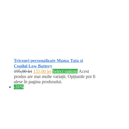
Tricouri personalizate Mama Tata si
Copilul Low Battery
195,00
lei
135,00
lei
Select options
Acest
produs are mai multe variații. Opțiunile pot fi
alese în pagina produsului.
-31%