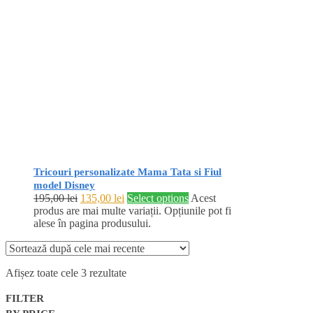
Tricouri personalizate Mama Tata si Fiul
model Disney
195,00
lei
135,00
lei
Select options
Acest
produs are mai multe variații. Opțiunile pot fi
alese în pagina produsului.
Afișez toate cele 3 rezultate
FILTER