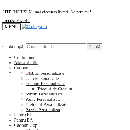
SITE INCHIS! Nu mai efectuam livrari. Ne pare rau!
Produse Favorite
MENU
Caută după:
Caută după:
Caută
Caută
Contul meu
Intrebari utile
Acasa
Cadouri
0,00
lei
0
Globuri personalizate
Cani Personalizate
Tricouri Personalizate
Tricouri de Craciun
Sorturi Personalizate
Perne Personalizate
Brelocuri Personalizate
Puzzle Personalizat
Pentru EL
Pentru EA
Cadouri Copii