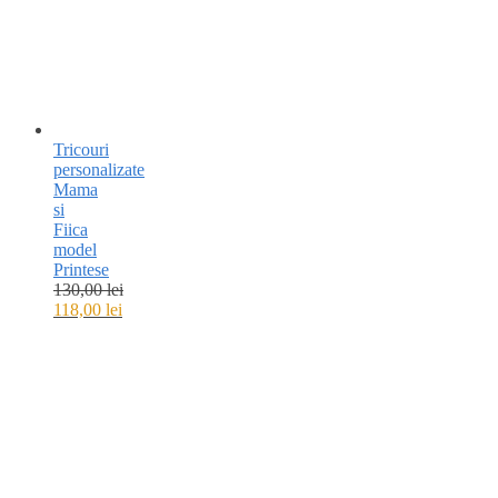
Tricouri
personalizate
Mama
si
Fiica
model
Printese
130,00
lei
118,00
lei