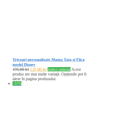
Tricouri personalizate Mama Tata si Fiica
model Disney
195,00
lei
135,00
lei
Select options
Acest
produs are mai multe variații. Opțiunile pot fi
alese în pagina produsului.
-31%