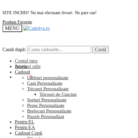
SITE INCHIS! Nu mai efectuam livrari. Ne pare rau!
Produse Favorite
MENU
Caută după:
Caută după:
Caută
Caută
Contul meu
Intrebari utile
Acasa
Cadouri
0,00
lei
0
Globuri personalizate
Cani Personalizate
Tricouri Personalizate
Tricouri de Craciun
Sorturi Personalizate
Perne Personalizate
Brelocuri Personalizate
Puzzle Personalizat
Pentru EL
Pentru EA
Cadouri Copii