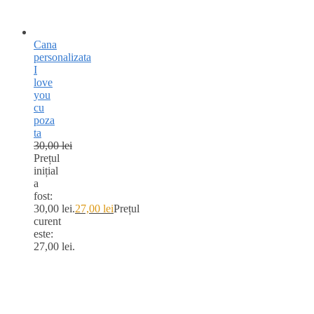
Cana
personalizata
I
love
you
cu
poza
ta
30,00
lei
Prețul
inițial
a
fost:
30,00 lei.
27,00
lei
Prețul
curent
este:
27,00 lei.