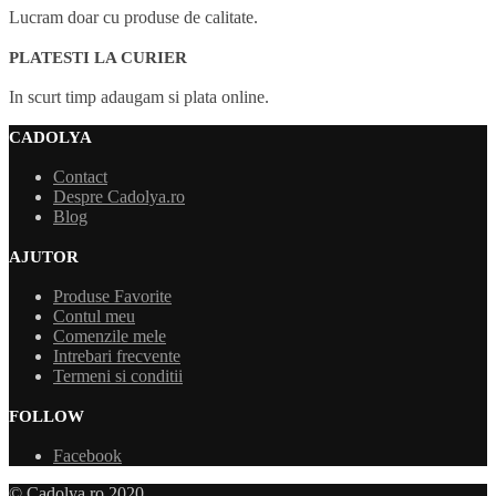
Lucram doar cu produse de calitate.
PLATESTI LA CURIER
In scurt timp adaugam si plata online.
CADOLYA
Contact
Despre Cadolya.ro
Blog
AJUTOR
Produse Favorite
Contul meu
Comenzile mele
Intrebari frecvente
Termeni si conditii
FOLLOW
Facebook
© Cadolya.ro 2020