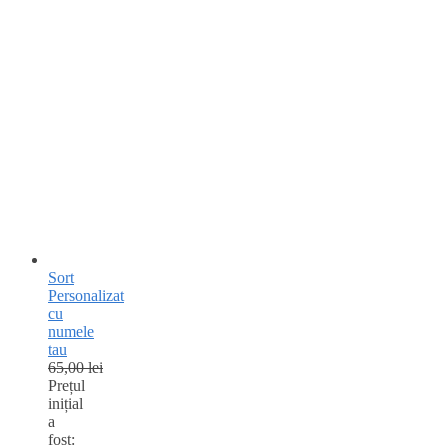
Sort
Personalizat
cu
numele
tau
65,00
lei
Prețul
inițial
a
fost: