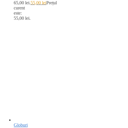
65,00 lei.
55,00
lei
Prețul
curent
este:
55,00 lei.
Globuri