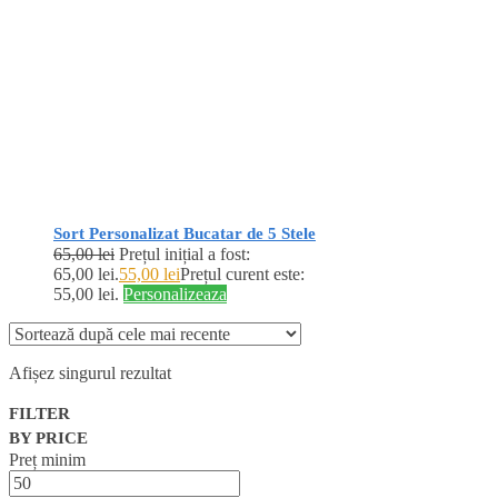
Sort Personalizat Bucatar de 5 Stele
65,00
lei
Prețul inițial a fost:
65,00 lei.
55,00
lei
Prețul curent este:
55,00 lei.
Personalizeaza
Afișez singurul rezultat
FILTER
BY PRICE
Preț minim