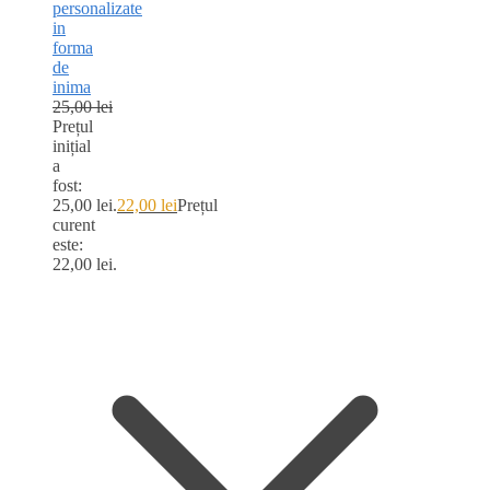
personalizate
in
forma
de
inima
25,00
lei
Prețul
inițial
a
fost:
25,00 lei.
22,00
lei
Prețul
curent
este:
22,00 lei.