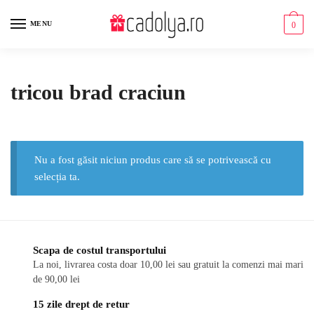
Skip
Skip
to
to
MENU
0
navigation
content
tricou brad craciun
Nu a fost găsit niciun produs care să se potrivească cu
selecția ta.
Scapa de costul transportului
La noi, livrarea costa doar 10,00 lei sau gratuit la comenzi mai mari
de 90,00 lei
15 zile drept de retur