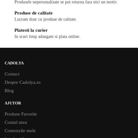
Produsele nepersonalizate se pot returna fara nici un motiv.
Produse de calitate
Lucram doar cu produse de calitate.
Platesti la curier
In scurt timp adaugam si plata online.
CADOLYA
Contact
Despre Cadolya.ro
Blog
AJUTOR
Produse Favorite
Contul meu
Comenzile mele