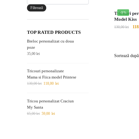
maxim
Filtrează
-9%
Tricouri pe
Model Kiss
118
130,00
lei
TOP RATED PRODUCTS
Acest
Breloc personalizat cu doua
produs
poze
are
35,00
lei
mai
multe
Tricouri personalizate
variații.
Mama si Fiica model Printese
130,00
lei
118,00
lei
Opțiunile
pot
fi
Tricou personalizat Craciun
My Santa
alese
65,00
lei
59,00
lei
în
pagina
produsului.