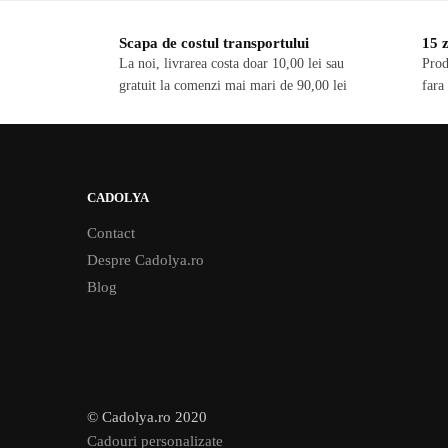
Scapa de costul transportului
15 z
La noi, livrarea costa doar 10,00 lei sau
Prod
gratuit la comenzi mai mari de 90,00 lei
fara
CADOLYA
Contact
Despre Cadolya.ro
Blog
© Cadolya.ro 2020
Cadouri personalizate