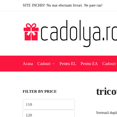
Skip
Skip
SITE INCHIS! Nu mai efectuam livrari. Ne pare rau!
to
to
navigation
content
Acasa
Cadouri
Pentru EL
Pentru EA
Cadouri 
tric
FILTER BY PRICE
Preț
minim
Preț