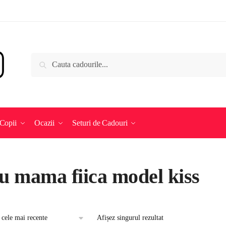
Caută
Caută
după:
Copii
Ocazii
Seturi de Cadouri
ou mama fiica model kiss
Afișez singurul rezultat