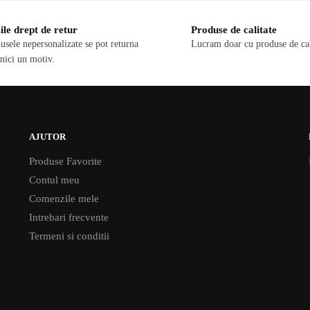
ile drept de retur
Produse de calitate
usele nepersonalizate se pot returna
Lucram doar cu produse de cal
 nici un motiv.
AJUTOR
Produse Favorite
Contul meu
Comenzile mele
Intrebari frecvente
Termeni si conditii