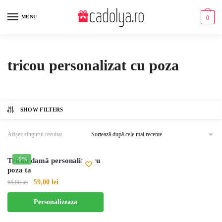
Skip
Skip
to
to
MENU
0
navigation
content
tricou personalizat cu poza
SHOW FILTERS
Afișez singurul rezultat
-9%
Tricou damă personalizat cu
poza ta
59,00
lei
65,00
lei
Acest
Personalizeaza
produs