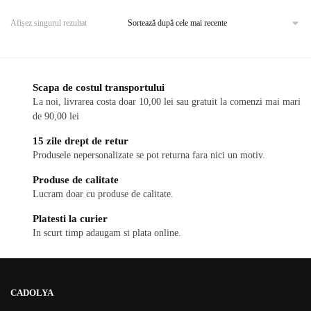
are
mai
Afișez singurul rezultat
multe
variații.
Opțiunile
pot
Scapa de costul transportului
fi
La noi, livrarea costa doar 10,00 lei sau gratuit la comenzi mai mari
de 90,00 lei
alese
în
15 zile drept de retur
pagina
Produsele nepersonalizate se pot returna fara nici un motiv.
produsului.
Produse de calitate
Lucram doar cu produse de calitate.
Platesti la curier
In scurt timp adaugam si plata online.
CADOLYA