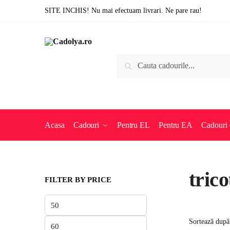
Skip
Skip
SITE INCHIS! Nu mai efectuam livrari. Ne pare rau!
to
to
navigation
content
Caută
Caută
după:
Acasa
Cadouri
Pentru EL
Pentru EA
Cadouri 
tric
FILTER BY PRICE
Preț
minim
Preț