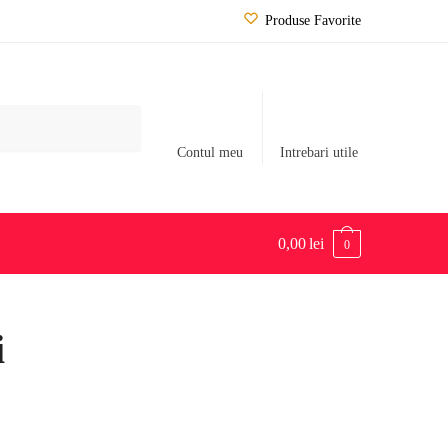
Produse Favorite
Contul meu
Intrebari utile
0,00
lei
0
i