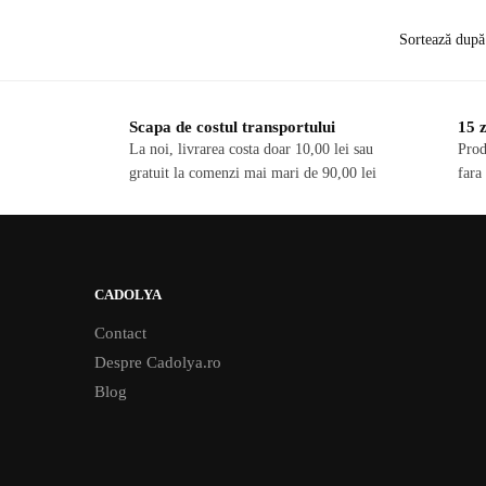
produs
are
mai
multe
variații.
Scapa de costul transportului
15 z
Opțiunile
La noi, livrarea costa doar 10,00 lei sau
Prod
pot
gratuit la comenzi mai mari de 90,00 lei
fara
fi
alese
în
pagina
CADOLYA
produsului.
Contact
Despre Cadolya.ro
Blog