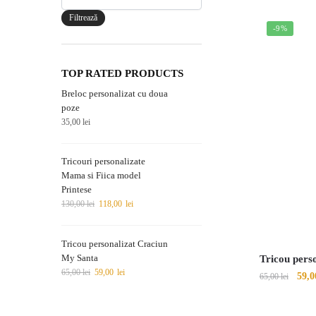
maxim
Filtrează
-9%
TOP RATED PRODUCTS
Breloc personalizat cu doua
poze
35,00
lei
Tricouri personalizate
Mama si Fiica model
Printese
130,00
lei
118,00
lei
Tricou personalizat Craciun
My Santa
Tricou pers
65,00
lei
59,00
lei
59,
65,00
lei
Acest