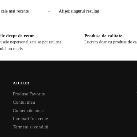
Afișez singurul rezultat
ile drept de retur
Produse de calitate
usele nepersonalizate se pot returna
Lucram doar cu produse de cal
 nici un motiv.
AJUTOR
Produse Favorite
Contul meu
Comenzile mele
Intrebari frecvente
Termeni si conditii