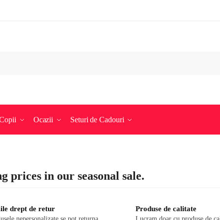
Copii
Ocazii
Seturi de Cadouri
g prices in our seasonal sale.
ile drept de retur
Produse de calitate
usele nepersonalizate se pot returna
Lucram doar cu produse de cal