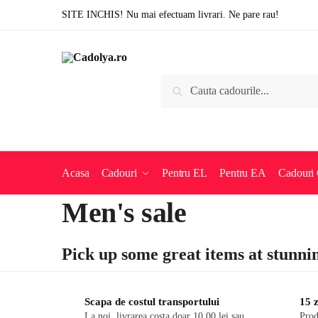
Skip
Skip
SITE INCHIS! Nu mai efectuam livrari. Ne pare rau!
to
to
navigation
content
Caută
Caută
după:
Acasa
Cadouri
Pentru EL
Pentru EA
Cadouri 
Men's sale
Pick up some great items at stunnin
Scapa de costul transportului
15 z
La noi, livrarea costa doar 10,00 lei sau
Prod