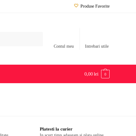
Produse Favorite
Contul meu
Intrebari utile
0,00
lei
0
Platesti la curier
itate.
In scurt timp adaugam si plata online.