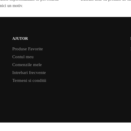
 nici un motiv.
AJUTOR
Produse Favorite
Contul meu
Comenzile mele
Intrebari frecvente
Termeni si conditii