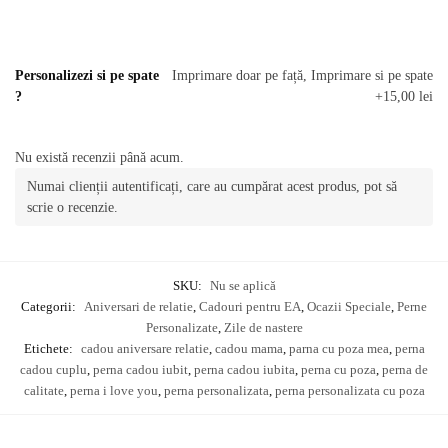
Personalizezi si pe spate
Imprimare doar pe față, Imprimare si pe spate
?
+15,00 lei
Nu există recenzii până acum.
Numai clienții autentificați, care au cumpărat acest produs, pot să
scrie o recenzie.
SKU:
Nu se aplică
Categorii:
Aniversari de relatie
,
Cadouri pentru EA
,
Ocazii Speciale
,
Perne
Personalizate
,
Zile de nastere
Etichete:
cadou aniversare relatie
,
cadou mama
,
parna cu poza mea
,
perna
cadou cuplu
,
perna cadou iubit
,
perna cadou iubita
,
perna cu poza
,
perna de
calitate
,
perna i love you
,
perna personalizata
,
perna personalizata cu poza