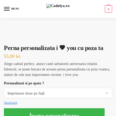
Skip
Skip
to
to
MENU
0
navigation
content
Perna personalizata i 🧡 you cu poza ta
55,00
lei
Alege cadoul perfect, atunci cand sarbatoriti aniversarea relatiei.
Iubita/ul, se poate bucura de aceasta perna personalizata cu poza voastra,
alaturi de cele mai importanten cuvinte, i love you.
Personalizezi si pe spate ?
Anulează
Începe personalizarea