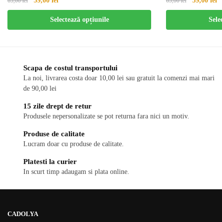
59,00
lei
59,00
lei
65,00
lei
65,00
lei
Acest
Acest
Selectează opțiunile
Sele
produs
produs
are
are
mai
mai
multe
multe
Scapa de costul transportului
variații.
variații.
La noi, livrarea costa doar 10,00 lei sau gratuit la comenzi mai mari
Opțiunile
de 90,00 lei
Opțiunile
pot
pot
15 zile drept de retur
fi
fi
Produsele nepersonalizate se pot returna fara nici un motiv.
alese
alese
Produse de calitate
în
în
Lucram doar cu produse de calitate.
pagina
pagina
produsului.
produsului.
Platesti la curier
In scurt timp adaugam si plata online.
CADOLYA