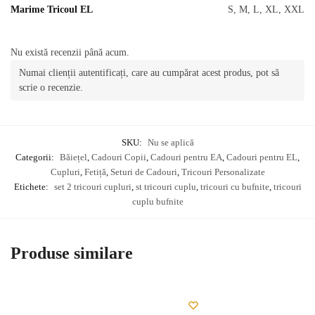
Marime Tricoul EL
S, M, L, XL, XXL
Nu există recenzii până acum.
Numai clienții autentificați, care au cumpărat acest produs, pot să
scrie o recenzie.
SKU:
Nu se aplică
Categorii:
Băiețel
,
Cadouri Copii
,
Cadouri pentru EA
,
Cadouri pentru EL
,
Cupluri
,
Fetiță
,
Seturi de Cadouri
,
Tricouri Personalizate
Etichete:
set 2 tricouri cupluri
,
st tricouri cuplu
,
tricouri cu bufnite
,
tricouri
cuplu bufnite
Produse similare