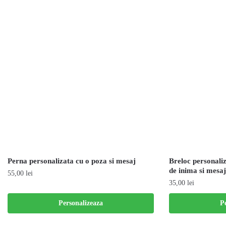
Perna personalizata cu o poza si mesaj
Breloc personali
de inima si mesaj
55,00
lei
35,00
lei
Personalizeaza
P