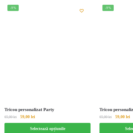
-9%
-9%
Tricou personalizat Party
Tricou personaliz
59,00
lei
59,00
lei
65,00
lei
65,00
lei
Selectează opțiunile
Sele