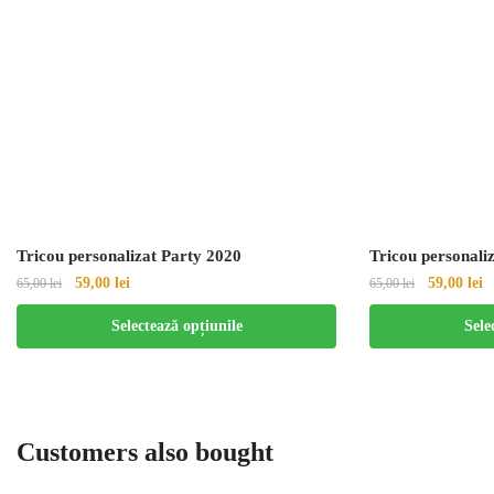
Tricou personalizat Party 2020
Tricou personal
59,00
lei
59,00
lei
65,00
lei
65,00
lei
Selectează opțiunile
Sele
Customers also bought