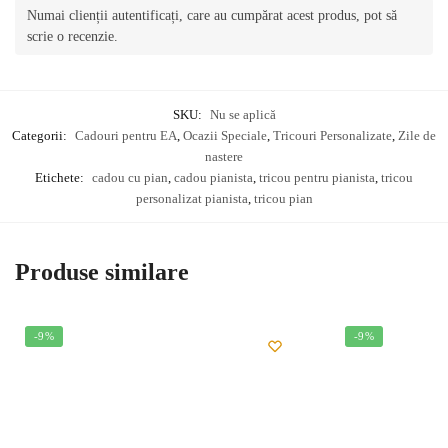
Numai clienții autentificați, care au cumpărat acest produs, pot să
scrie o recenzie.
SKU:
Nu se aplică
Categorii:
Cadouri pentru EA
,
Ocazii Speciale
,
Tricouri Personalizate
,
Zile de
nastere
Etichete:
cadou cu pian
,
cadou pianista
,
tricou pentru pianista
,
tricou
personalizat pianista
,
tricou pian
Produse similare
-9%
-9%