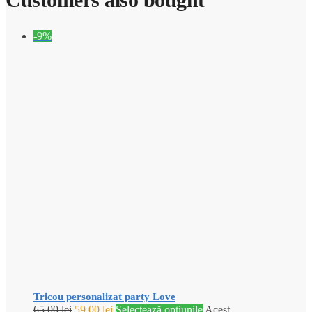
-9%
Tricou personalizat party Love
65,00
lei
59,00
lei
Selectează opțiunile
Acest