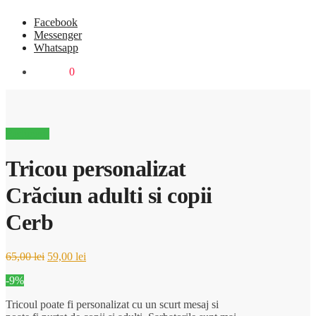
Facebook
Messenger
Whatsapp
0,00
lei
0
Reduceri!
Tricou personalizat
Crăciun adulti si copii
Cerb
65,00
lei
59,00
lei
-9%
Tricoul poate fi personalizat cu un scurt mesaj si