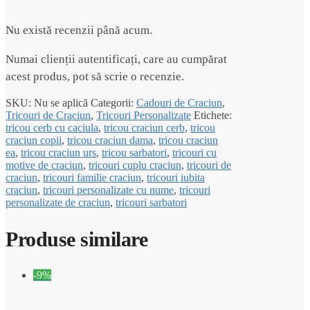
Nu există recenzii până acum.
Numai clienții autentificați, care au cumpărat
acest produs, pot să scrie o recenzie.
SKU:
Nu se aplică
Categorii:
Cadouri de Craciun
,
Tricouri de Craciun
,
Tricouri Personalizate
Etichete:
tricou cerb cu caciula
,
tricou craciun cerb
,
tricou
craciun copii
,
tricou craciun dama
,
tricou craciun
ea
,
tricou craciun urs
,
tricou sarbatori
,
tricouri cu
motive de craciun
,
tricouri cuplu craciun
,
tricouri de
craciun
,
tricouri familie craciun
,
tricouri iubita
craciun
,
tricouri personalizate cu nume
,
tricouri
personalizate de craciun
,
tricouri sarbatori
Produse similare
-9%