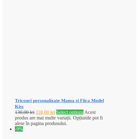
Tricouri personalizate Mama si Fiica Model
Kiss
130,00
lei
118,00
lei
Select options
Acest
produs are mai multe variații. Opțiunile pot fi
alese în pagina produsului.
-9%