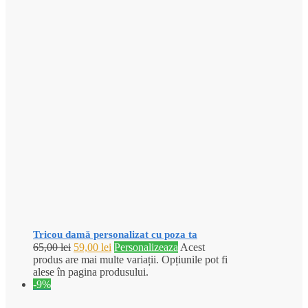
Tricou damă personalizat cu poza ta
65,00
lei
59,00
lei
Personalizeaza
Acest
produs are mai multe variații. Opțiunile pot fi
alese în pagina produsului.
-9%