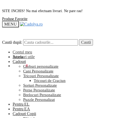
SITE INCHIS! Nu mai efectuam livrari. Ne pare rau!
Produse Favorite
MENU
Caută după:
Caută după:
Caută
Caută
Contul meu
Intrebari utile
Acasa
Cadouri
0,00
lei
0
Globuri personalizate
Cani Personalizate
Tricouri Personalizate
Tricouri de Craciun
Sorturi Personalizate
Perne Personalizate
Brelocuri Personalizate
Puzzle Personalizat
Pentru EL
Pentru EA
Cadouri Copii