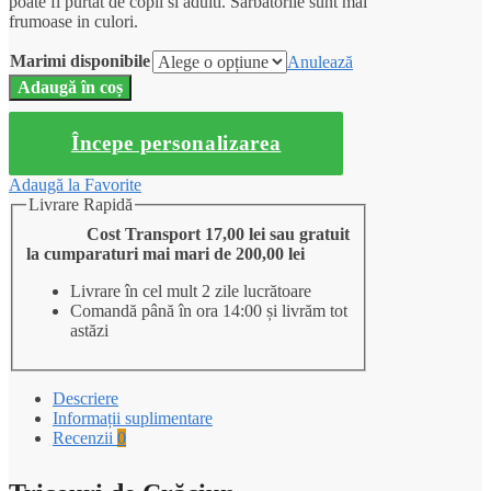
poate fi purtat de copii si adulti. Sarbatorile sunt mai
frumoase in culori.
Marimi disponibile
Anulează
Adaugă în coș
Începe personalizarea
Adaugă la Favorite
Livrare Rapidă
Cost Transport 17,00 lei sau gratuit
la cumparaturi mai mari de 200,00 lei
Livrare în cel mult 2 zile lucrătoare
Comandă până în ora 14:00 și livrăm tot
astăzi
Descriere
Informații suplimentare
Recenzii
0