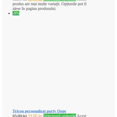
produs are mai multe variații. Opțiunile pot fi
alese în pagina produsului.
-9%
Tricou personalizat party Oops
65,00
lei
59,00
lei
Selectează opțiunile
Acest