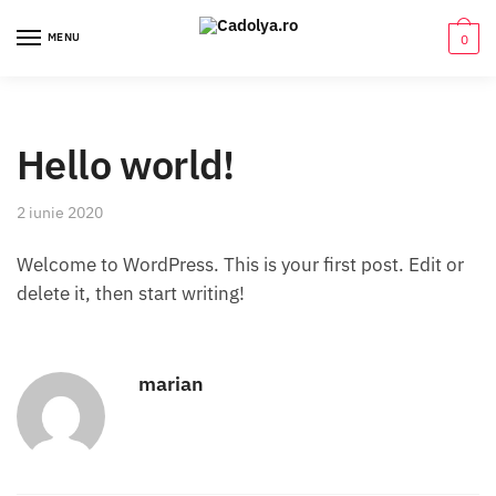
Skip
Skip
to
to
MENU
0
navigation
content
Hello world!
2 iunie 2020
Welcome to WordPress. This is your first post. Edit or
delete it, then start writing!
marian